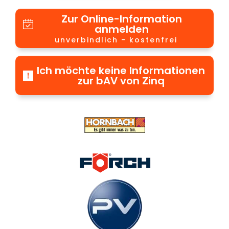
Zur Online-Information
anmelden
unverbindlich - kostenfrei
Ich möchte keine Informationen
zur bAV von Zinq