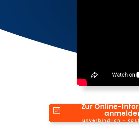
Zur Online-Info
anmelde
unverbindlich - kos