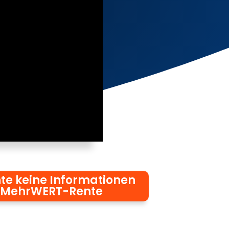
te keine Informationen
 MehrWERT-Rente