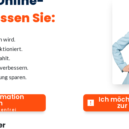
Online-
ssen Sie
:
n wird.
ktioniert.
hlt.
 verbessern.
ung sparen.
rmation
Ich möch
n
zur
tenfrei
er