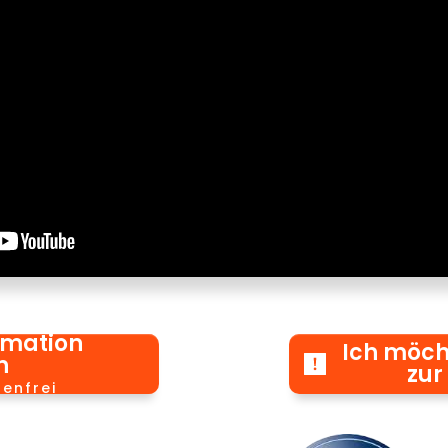
rmation
Ich möch
n
zur
tenfrei