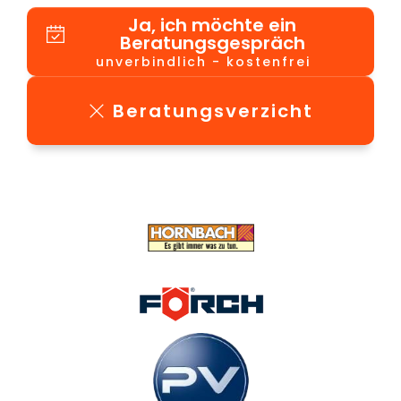
Ja, ich möchte ein
Beratungsgespräch
unverbindlich - kostenfrei
Beratungsverzicht