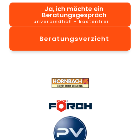
Ja, ich möchte ein
Beratungsgespräch
unverbindlich - kostenfrei
Beratungsverzicht