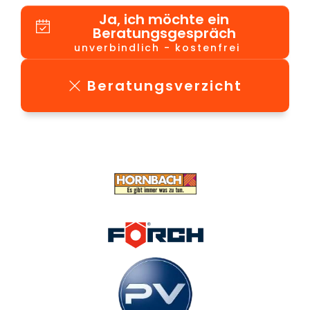
Ja, ich möchte ein
Beratungsgespräch
unverbindlich - kostenfrei
Beratungsverzicht