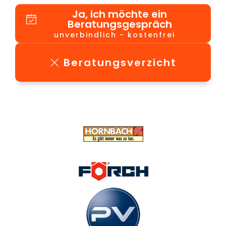
Ja, ich möchte ein
Beratungsgespräch
unverbindlich - kostenfrei
Beratungsverzicht