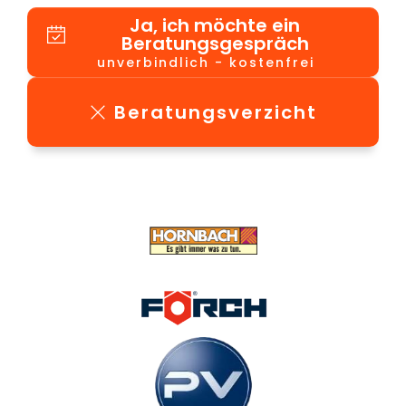
Ja, ich möchte ein
Beratungsgespräch
unverbindlich - kostenfrei
Beratungsverzicht