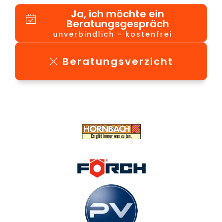
Ja, ich möchte ein
Beratungsgespräch
unverbindlich - kostenfrei
Beratungsverzicht