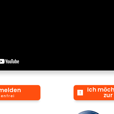
Ich möch
nmelden
zur
tenfrei