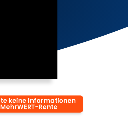
te keine Informationen
 MehrWERT-Rente