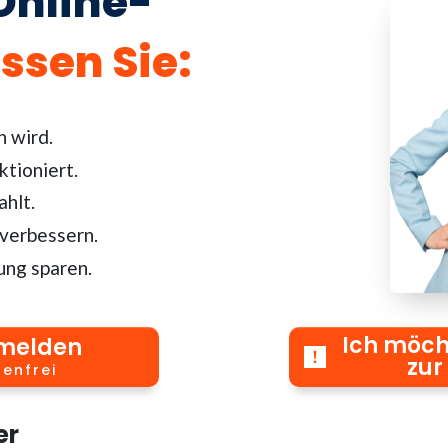
Online-
ssen Sie
:
n wird.
ktioniert.
hlt.
 verbessern.
ung sparen.
Ich möch
nmelden
zur
tenfrei
er