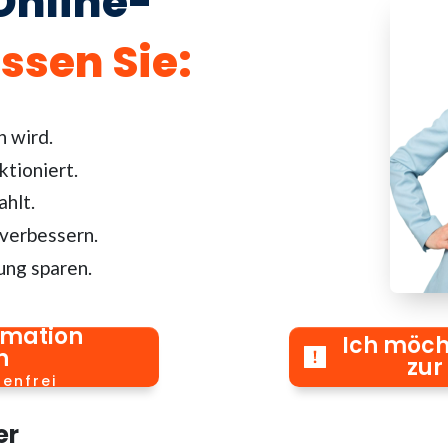
Online-
ssen Sie
:
n wird.
ktioniert.
hlt.
 verbessern.
ung sparen.
rmation
Ich möch
n
zur
tenfrei
er