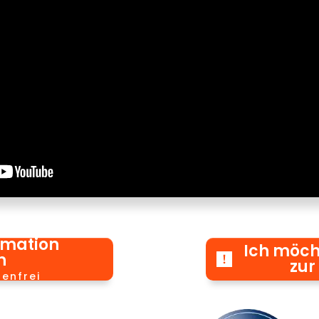
rmation
Ich möch
n
zur
tenfrei