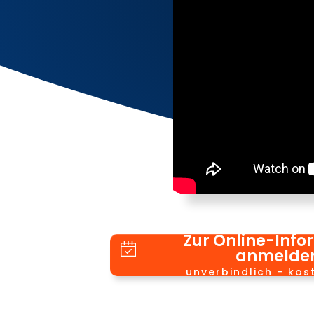
Zur Online-Info
anmelde
unverbindlich - kos