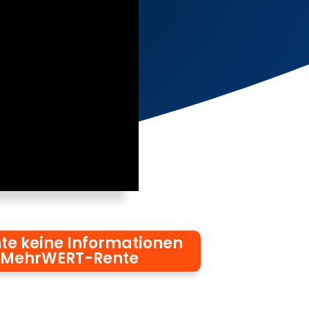
te keine Informationen
 MehrWERT-Rente