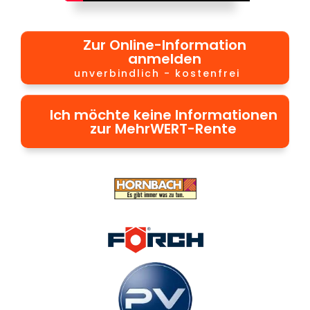
Zur Online-Information
anmelden
unverbindlich - kostenfrei
Ich möchte keine Informationen
zur MehrWERT-Rente