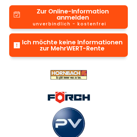
Zur Online-Information
anmelden
unverbindlich - kostenfrei
Ich möchte keine Informationen
zur MehrWERT-Rente