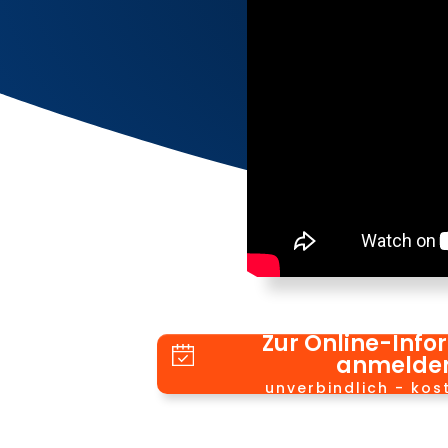
Zur Online-Info
anmelde
unverbindlich - kos