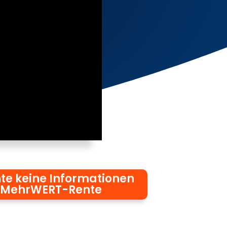
te keine Informationen
 MehrWERT-Rente