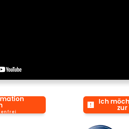
rmation
Ich möch
n
zur
tenfrei