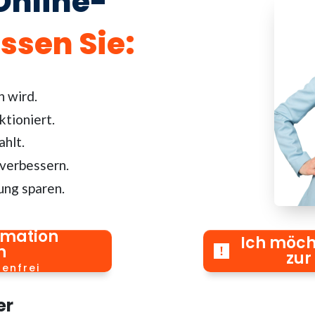
Online-
ssen Sie
:
n wird.
ktioniert.
hlt.
 verbessern.
ung sparen.
rmation
Ich möch
n
zur
tenfrei
er